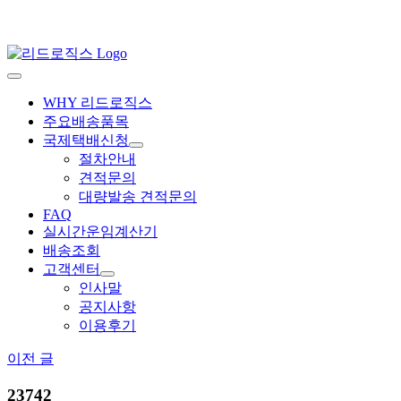
Skip
to
content
Toggle
Navigation
WHY 리드로직스
주요배송품목
국제택배신청
절차안내
견적문의
대량발송 견적문의
FAQ
실시간운임계산기
배송조회
고객센터
인사말
공지사항
이용후기
이전 글
23742