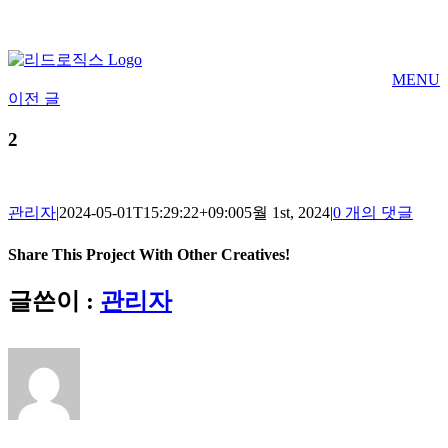
Skip
to
content
MENU
이전 글
2
관리자
|
2024-05-01T15:29:22+09:00
5월 1st, 2024
|
0 개의 댓글
Share This Project With Other Creatives!
Facebook
Twitter
Pinterest
이
글쓴이 :
관리자
메
일